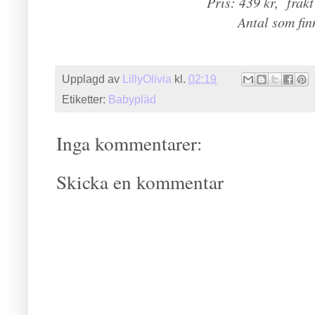
Pris: 439 kr, frak
Antal som finn
Upplagd av
LillyOlivia
kl.
02:19
Etiketter:
Babypläd
Inga kommentarer:
Skicka en kommentar