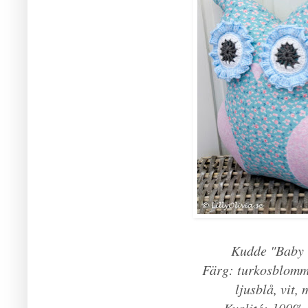
Kudde "Baby 
Färg: turkosblommi
ljusblå, vit,
Kvalité: 100%