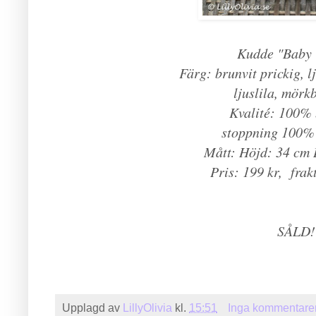
Kudde "Baby 
Färg: brunvit prickig, l
ljuslila, mörkb
Kvalité: 100%
stoppning 100% 
Mått: Höjd: 34 cm 
Pris: 199 kr, frak
SÅLD!
Upplagd av
LillyOlivia
kl.
15:51
Inga kommentare